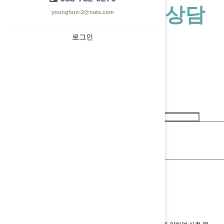
호스피스 온라인상담
younghun-2@nate.com
로그인
도움의원 호스피스 전문기관은
호스피스 환자와 그 가족의 삶의 질 향상을 위해
최선을 다하겠습니다.
자동등록방지 숫자를 순서대로 입력하세요.